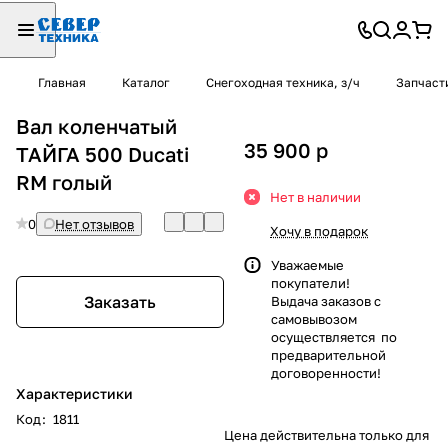
Главная
Каталог
Снегоходная техника, з/ч
Запчаст
Вал коленчатый
35 900
p
ТАЙГА 500 Ducati
RM голый
Нет в наличии
0
Нет отзывов
Хочу в подарок
Уважаемые
покупатели!
Заказать
Выдача заказов с
самовывозом
осуществляется по
предварительной
договоренности!
Характеристики
Код
:
1811
Цена действительна только для