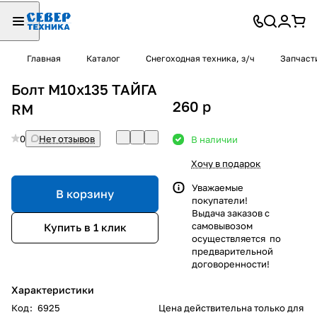
Главная
Каталог
Снегоходная техника, з/ч
Запчаст
Болт М10x135 ТАЙГА
260
p
RM
0
Нет отзывов
В наличии
Хочу в подарок
Уважаемые
В корзину
покупатели!
Выдача заказов с
самовывозом
Купить в 1 клик
осуществляется по
предварительной
договоренности!
Характеристики
Код
:
6925
Цена действительна только для