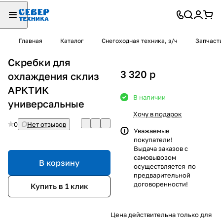
Главная
Каталог
Снегоходная техника, з/ч
Запчаст
Скребки для
3 320
p
охлаждения склиз
АРКТИК
В наличии
универсальные
Хочу в подарок
0
Нет отзывов
Уважаемые
покупатели!
Выдача заказов с
самовывозом
В корзину
осуществляется по
предварительной
договоренности!
Купить в 1 клик
Цена действительна только для