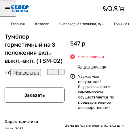
Главная
Каталог
Снегоходная техника, з/ч
Ручки с 
Тумблер
547
p
герметичный на 3
положения вкл.-
Нет в наличии
выкл.-вкл. (TSM-02)
Хочу в подарок
0
Нет отзывов
Уважаемые
покупатели!
Выдача заказов с
самовывозом
Заказать
осуществляется по
предварительной
договоренности!
Характеристики
Цена действительна только для
Код
:
7017