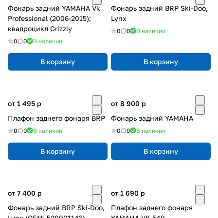
Фонарь задний YAMAHA Vk
Фонарь задний BRP Ski-Doo,
Professional (2006-2015);
Lynx
квадроцикл Grizzly
0
0
В наличии
0
0
В наличии
В корзину
В корзину
от 1 495
p
от 8 900
p
Плафон заднего фонаря BRP
Фонарь задний YAMAHA
0
0
В наличии
0
0
В наличии
В корзину
В корзину
от 7 400
p
от 1 690
p
Фонарь задний BRP Ski-Doo,
Плафон заднего фонаря
Lynx (OEM: 520001143)
YAMAHA VK 540