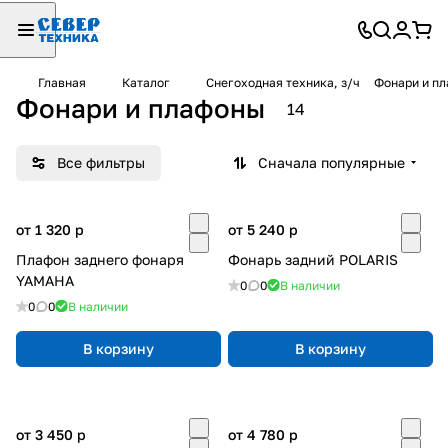
Главная
Каталог
Снегоходная техника, з/ч
Фонари и п
Фонари и плафоны
14
Все фильтры
Сначала популярные
от 1 320
p
от 5 240
p
Плафон заднего фонаря
Фонарь задний POLARIS
YAMAHA
0
0
В наличии
0
0
В наличии
В корзину
В корзину
от 3 450
p
от 4 780
p