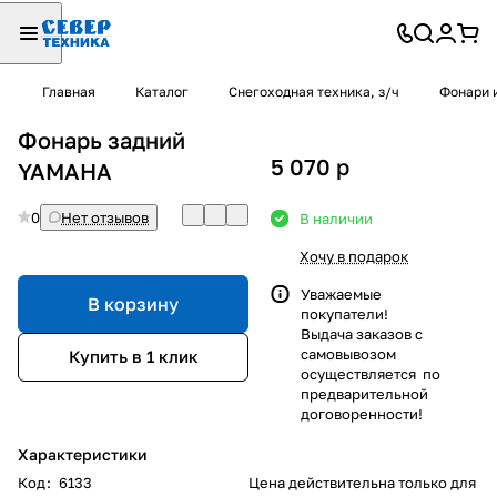
Главная
Каталог
Снегоходная техника, з/ч
Фонари 
Фонарь задний
5 070
p
YAMAHA
0
Нет отзывов
В наличии
Хочу в подарок
Уважаемые
В корзину
покупатели!
Выдача заказов с
самовывозом
Купить в 1 клик
осуществляется по
предварительной
договоренности!
Характеристики
Код
:
6133
Цена действительна только для