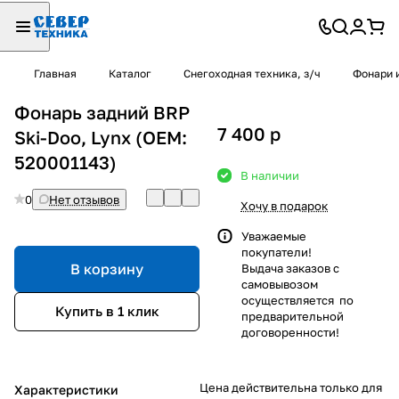
Главная
Каталог
Снегоходная техника, з/ч
Фонари 
Фонарь задний BRP
7 400
p
Ski-Doo, Lynx (OEM:
520001143)
В наличии
0
Нет отзывов
Хочу в подарок
Уважаемые
покупатели!
В корзину
Выдача заказов с
самовывозом
осуществляется по
Купить в 1 клик
предварительной
договоренности!
Цена действительна только для
Характеристики