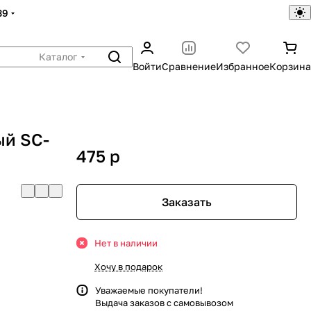
39
Каталог
Войти
Сравнение
Избранное
Корзина
ый SC-
475
p
Заказать
Нет в наличии
Хочу в подарок
Уважаемые покупатели!
Выдача заказов с самовывозом