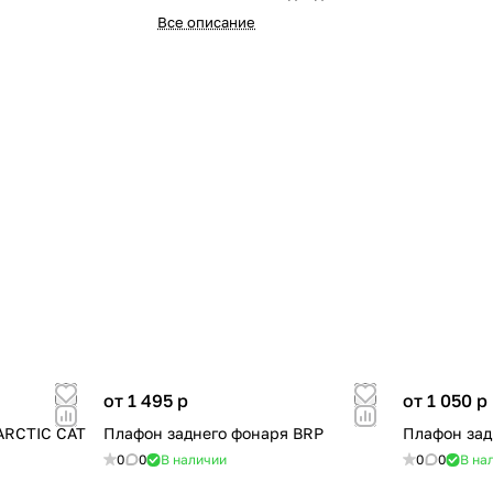
Все описание
от 1 495
p
от 1 050
p
ARCTIC CAT
Плафон заднего фонаря BRP
Плафон зад
0
0
В наличии
0
0
В на