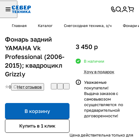
Главная
Каталог
Снегоходная техника, з/ч
Фонари 
Фонарь задний
3 450
p
YAMAHA Vk
Professional (2006-
В наличии
2015); квадроцикл
Хочу в подарок
Grizzly
Уважаемые
0
Нет отзывов
покупатели!
Выдача заказов с
самовывозом
осуществляется по
предварительной
В корзину
договоренности!
Купить в 1 клик
Цена действительна только для