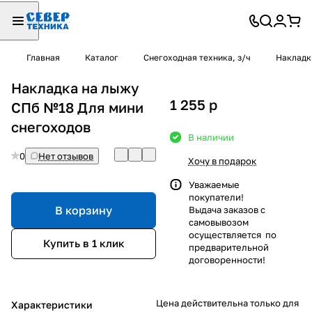
Главная
Каталог
Снегоходная техника, з/ч
Накладк
Накладка на лыжу
1 255
p
СПб №18 Для мини
снегоходов
В наличии
0
Нет отзывов
Хочу в подарок
Уважаемые
покупатели!
В корзину
Выдача заказов с
самовывозом
осуществляется по
Купить в 1 клик
предварительной
договоренности!
Цена действительна только для
Характеристики