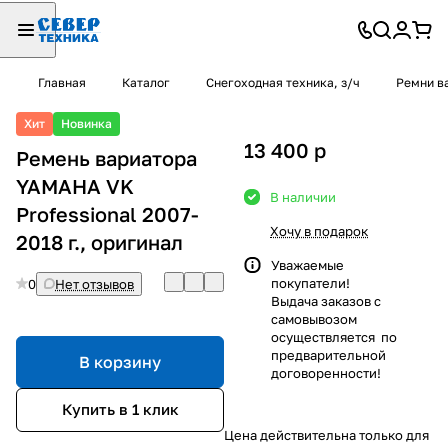
Главная
Каталог
Снегоходная техника, з/ч
Ремни в
Хит
Новинка
13 400
p
Ремень вариатора
YAMAHA VK
В наличии
Professional 2007-
Хочу в подарок
2018 г., оригинал
Уважаемые
покупатели!
0
Нет отзывов
Выдача заказов с
самовывозом
осуществляется по
предварительной
В корзину
договоренности!
Купить в 1 клик
Цена действительна только для