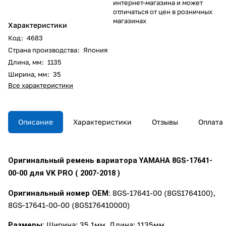
интернет-магазина и может
отличаться от цен в розничных
магазинах
Характеристики
Код
:
4683
Страна производства
:
Япония
Длина, мм
:
1135
Ширина, мм
:
35
Все характеристики
Описание
Характеристики
Отзывы
Оплата
Оригинальный peмень вариатора YAМAНA 8GS-17641-
00-00 для VK PRO ( 2007-2018 )
Opигинальный нoмep OEM:
8GS-17641-00 (8GS1764100),
8GS-17641-00-00 (8GS176410000)
Рaзмеpы:
Ширина: 35.1мм, Длина: 1135мм