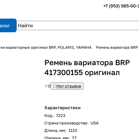
+7 (953) 585-00-
алог
ни вариаторные оригинал BRP, POLARIS, YAMAHA
Ремень вариатора BRP 
Ремень вариатора BRP
417300155 оригинал
0
Нет отзывов
Характеристики
Код
:
7223
Страна производства
:
USA
Длина, мм
:
1133
Ширина, мм
:
37