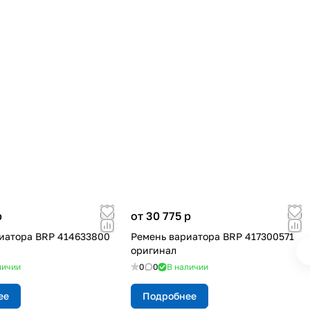
p
от 30 775
p
иатора BRP 414633800
Ремень вариатора BRP 417300571
оригинал
личии
0
0
В наличии
ее
Подробнее