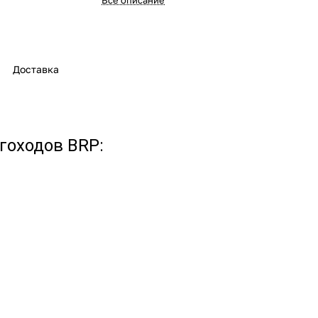
Все описание
2006 ST 600
2005 ST600
2005 ST550
Доставка
гоходов BRP: