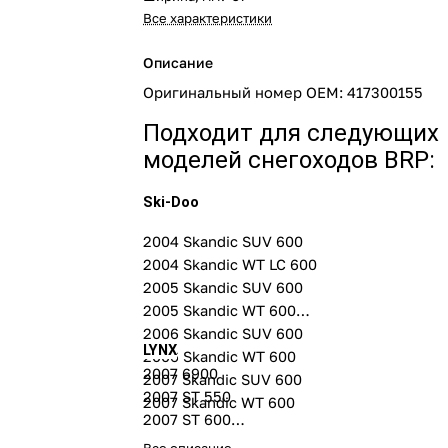
Все характеристики
Описание
Оригинальный номер OEM: 417300155
Подходит для следующих
моделей снегоходов BRP:
Ski-Doo
2004 Skandic SUV 600
2004 Skandic WT LC 600
2005 Skandic SUV 600
2005 Skandic WT 600
2006 Skandic SUV 600
LYNX
2006 Skandic WT 600
2007 6900
2007 Skandic SUV 600
2007 ST 550
2007 Skandic WT 600
2007 ST 600
2004 ST 600 Clutch