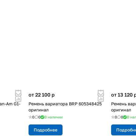
от 22 100
p
от 13 120
an-Am G1-
Ремень вариатора BRP 605348425
Ремень вар
оригинал
оригинал
0
0
В наличии
0
0
В на
Подробнее
Подробн