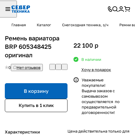
Главная
Каталог
Снегоходная техника, з/ч
Ремни в
Ремень вариатора
22 100
p
BRP 605348425
оригинал
В наличии
0
Нет отзывов
Хочу в подарок
Уважаемые
покупатели!
В корзину
Выдача заказов с
самовывозом
осуществляется по
Купить в 1 клик
предварительной
договоренности!
Цена действительна только для
Характеристики