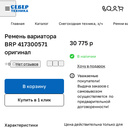
Главная
Каталог
Снегоходная техника, з/ч
Ремни в
Ремень вариатора
30 775
p
BRP 417300571
оригинал
В наличии
0
Нет отзывов
Хочу в подарок
Уважаемые
покупатели!
В корзину
Выдача заказов с
самовывозом
осуществляется по
Купить в 1 клик
предварительной
договоренности!
Цена действительна только для
Характеристики