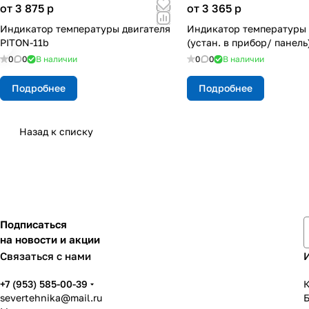
от 3 875
p
от 3 365
p
Индикатор температуры двигателя
Индикатор температуры 
PITON-11b
(устан. в прибор/ панель
0
0
В наличии
0
0
В наличии
Подробнее
Подробнее
Назад к списку
Подписаться
на новости и акции
Связаться с нами
+7 (953) 585-00-39
К
severtehnika@mail.ru