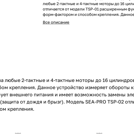
любые 2-тактные и 4-тактные моторы до 16 ци
отличается от модели TSP-01 расширенным фу
форм-фактором и способом крепления. Данное
измеряет обороты коленчатого вала, пройден
Все описание
и часы до очередного обслуживания. Не требу
питания и имеет возможность замены элемент
стандартного типа. Тахометр защищен от возд
по классу IP65 (защита от дождя и брызг). Мо
TSP-02 отличается от модели SEA-PRO TSP-01
функционалом, формфактором и способом кре
на любые 2-тактные и 4-тактные моторы до 16 цилиндро
м крепления. Данное устройство измеряет обороты к
ует внешнего питания и имеет возможность замены эле
 (защита от дождя и брызг). Модель SEA-PRO TSP-02 от
ом крепления.