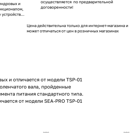
осуществляется по предварительной
линдровых и
договоренности!
нкционалом,
 устройство
ные моточасы
ет внешнего
Цена действительна только для интернет-магазина и
а питания
может отличаться от цен в розничных магазинах
ействия воды
дель SEA-PRO
 расширенным
пления.
вых и отличается от модели TSP-01
оленчатого вала, пройденные
мента питания стандартного типа.
личается от модели SEA-PRO TSP-01