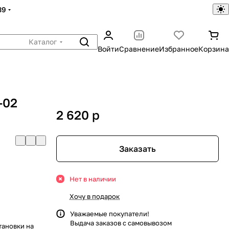
39
Каталог
Войти
Сравнение
Избранное
Корзина
-02
2 620
p
Заказать
Нет в наличии
Хочу в подарок
Уважаемые покупатели!
Выдача заказов с самовывозом
тановки на