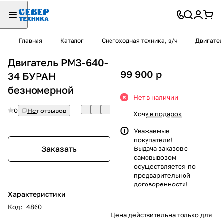
Главная
Каталог
Снегоходная техника, з/ч
Двигател
Двигатель РМЗ-640-
99 900
p
34 БУРАН
безномерной
Нет в наличии
0
Нет отзывов
Хочу в подарок
Уважаемые
покупатели!
Заказать
Выдача заказов с
самовывозом
осуществляется по
предварительной
договоренности!
Характеристики
Код
:
4860
Цена действительна только для