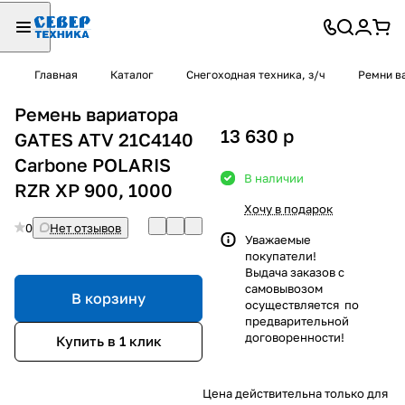
Главная
Каталог
Снегоходная техника, з/ч
Ремни в
Ремень вариатора
13 630
p
GATES ATV 21C4140
Carbone POLARIS
В наличии
RZR XP 900, 1000
Хочу в подарок
0
Нет отзывов
Уважаемые
покупатели!
Выдача заказов с
самовывозом
В корзину
осуществляется по
предварительной
договоренности!
Купить в 1 клик
Цена действительна только для