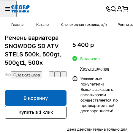
Главная
Каталог
Снегоходная техника, з/ч
Ремни в
Ремень вариатора
5 400
p
SNOWDOG SD ATV
STELS 500k, 500gt,
В наличии
500gt1, 500x
Хочу в подарок
0
Нет отзывов
Уважаемые
покупатели!
Выдача заказов с
самовывозом
В корзину
осуществляется по
предварительной
договоренности!
Купить в 1 клик
Цена действительна только для