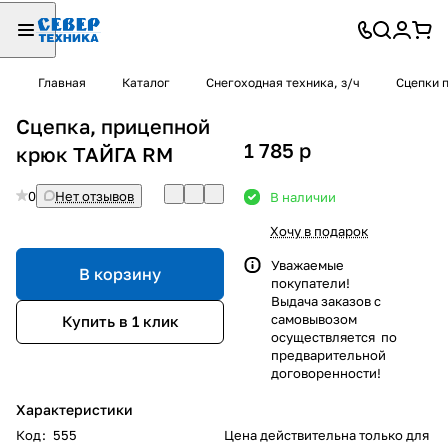
Главная
Каталог
Снегоходная техника, з/ч
Сцепки 
Сцепка, прицепной
1 785
p
крюк ТАЙГА RM
0
Нет отзывов
В наличии
Хочу в подарок
Уважаемые
В корзину
покупатели!
Выдача заказов с
самовывозом
Купить в 1 клик
осуществляется по
предварительной
договоренности!
Характеристики
Код
:
555
Цена действительна только для