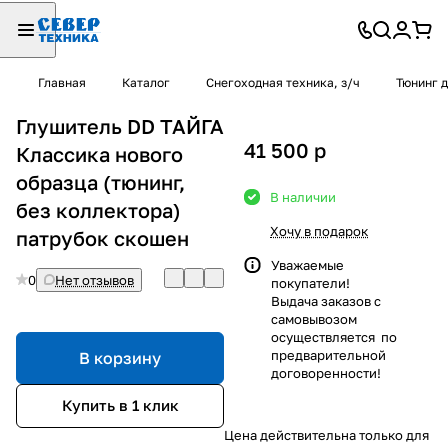
Главная
Каталог
Снегоходная техника, з/ч
Тюнинг 
Глушитель DD ТАЙГА
41 500
p
Классика нового
образца (тюнинг,
В наличии
без коллектора)
Хочу в подарок
патрубок скошен
Уважаемые
0
Нет отзывов
покупатели!
Выдача заказов с
самовывозом
осуществляется по
предварительной
В корзину
договоренности!
Купить в 1 клик
Цена действительна только для