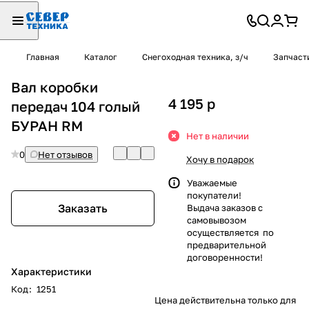
Главная
Каталог
Снегоходная техника, з/ч
Запчаст
Вал коробки
4 195
p
передач 104 голый
БУРАН RM
Нет в наличии
0
Нет отзывов
Хочу в подарок
Уважаемые
покупатели!
Заказать
Выдача заказов с
самовывозом
осуществляется по
предварительной
договоренности!
Характеристики
Код
:
1251
Цена действительна только для