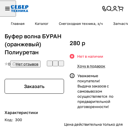
Главная
Каталог
Снегоходная техника, з/ч
Запчаст
Буфер волна БУРАН
280
p
(оранжевый)
Полиуретан
Нет в наличии
0
Нет отзывов
Хочу в подарок
Уважаемые
покупатели!
Заказать
Выдача заказов с
самовывозом
осуществляется по
предварительной
договоренности!
Характеристики
Код
:
300
Цена действительна только для