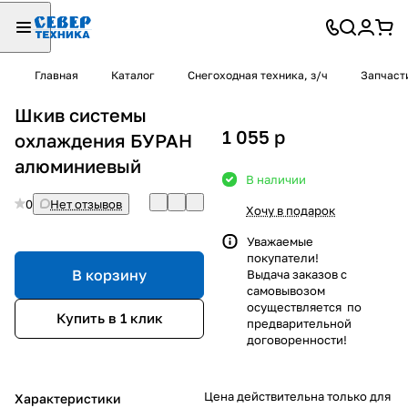
Главная
Каталог
Снегоходная техника, з/ч
Запчаст
Шкив системы
1 055
p
охлаждения БУРАН
алюминиевый
В наличии
0
Нет отзывов
Хочу в подарок
Уважаемые
покупатели!
В корзину
Выдача заказов с
самовывозом
осуществляется по
Купить в 1 клик
предварительной
договоренности!
Цена действительна только для
Характеристики