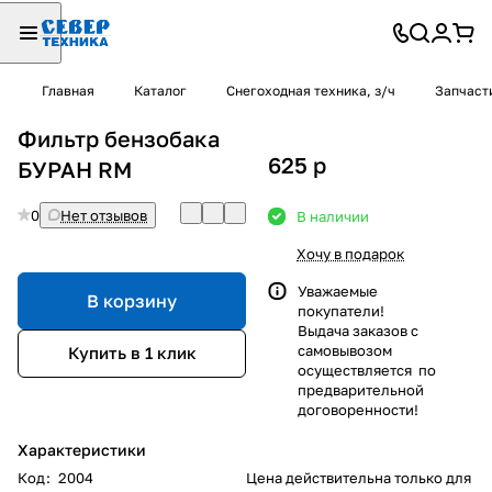
Главная
Каталог
Снегоходная техника, з/ч
Запчаст
Фильтр бензобака
625
p
БУРАН RM
0
Нет отзывов
В наличии
Хочу в подарок
Уважаемые
В корзину
покупатели!
Выдача заказов с
самовывозом
Купить в 1 клик
осуществляется по
предварительной
договоренности!
Характеристики
Код
:
2004
Цена действительна только для