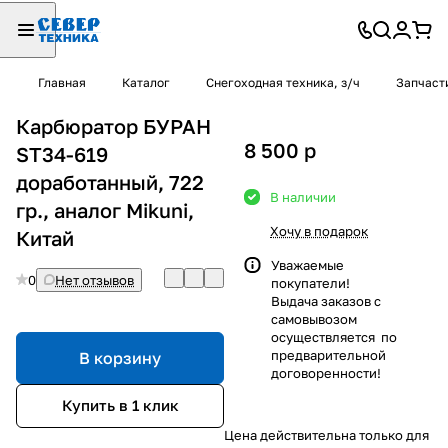
Главная
Каталог
Снегоходная техника, з/ч
Запчаст
Карбюратор БУРАН
8 500
p
ST34-619
доработанный, 722
В наличии
гр., аналог Mikuni,
Хочу в подарок
Китай
Уважаемые
0
Нет отзывов
покупатели!
Выдача заказов с
самовывозом
осуществляется по
предварительной
В корзину
договоренности!
Купить в 1 клик
Цена действительна только для