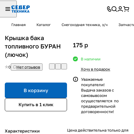
Главная
Каталог
Снегоходная техника, з/ч
Запчаст
Крышка бака
175
p
топливного БУРАН
(лючок)
В наличии
0
Нет отзывов
Хочу в подарок
Уважаемые
покупатели!
В корзину
Выдача заказов с
самовывозом
осуществляется по
Купить в 1 клик
предварительной
договоренности!
Цена действительна только для
Характеристики