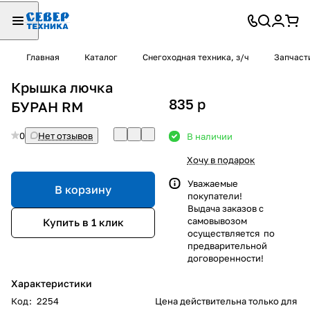
Главная
Каталог
Снегоходная техника, з/ч
Запчаст
Крышка лючка
835
p
БУРАН RM
0
Нет отзывов
В наличии
Хочу в подарок
Уважаемые
В корзину
покупатели!
Выдача заказов с
самовывозом
Купить в 1 клик
осуществляется по
предварительной
договоренности!
Характеристики
Код
:
2254
Цена действительна только для