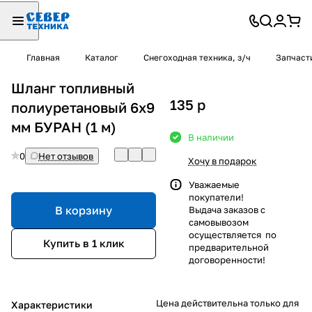
Главная
Каталог
Снегоходная техника, з/ч
Запчаст
Шланг топливный
135
p
полиуретановый 6х9
мм БУРАН (1 м)
В наличии
0
Нет отзывов
Хочу в подарок
Уважаемые
покупатели!
В корзину
Выдача заказов с
самовывозом
осуществляется по
Купить в 1 клик
предварительной
договоренности!
Цена действительна только для
Характеристики