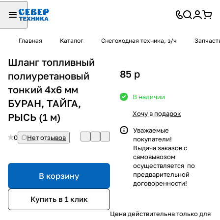
Главная
Каталог
Снегоходная техника, з/ч
Запчаст
Шланг топливный
85
p
полиуретановый
тонкий 4х6 мм
В наличии
БУРАН, ТАЙГА,
Хочу в подарок
РЫСЬ (1 м)
Уважаемые
0
Нет отзывов
покупатели!
Выдача заказов с
самовывозом
осуществляется по
предварительной
В корзину
договоренности!
Купить в 1 клик
Цена действительна только для