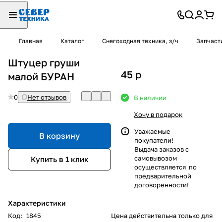
Главная
Каталог
Снегоходная техника, з/ч
Запчаст
Штуцер груши
45
p
малой БУРАН
0
Нет отзывов
В наличии
Хочу в подарок
Уважаемые
В корзину
покупатели!
Выдача заказов с
самовывозом
Купить в 1 клик
осуществляется по
предварительной
договоренности!
Характеристики
Код
:
1845
Цена действительна только для