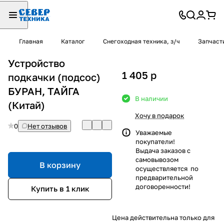
Главная
Каталог
Снегоходная техника, з/ч
Запчаст
Устройство
1 405
p
подкачки (подсос)
БУРАН, ТАЙГА
В наличии
(Китай)
Хочу в подарок
0
Нет отзывов
Уважаемые
покупатели!
Выдача заказов с
самовывозом
В корзину
осуществляется по
предварительной
договоренности!
Купить в 1 клик
Цена действительна только для