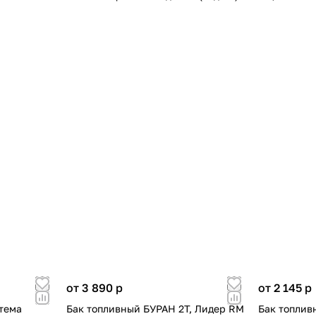
от 3 890
p
от 2 145
p
тема
Бак топливный БУРАН 2Т, Лидер RM
Бак топлив