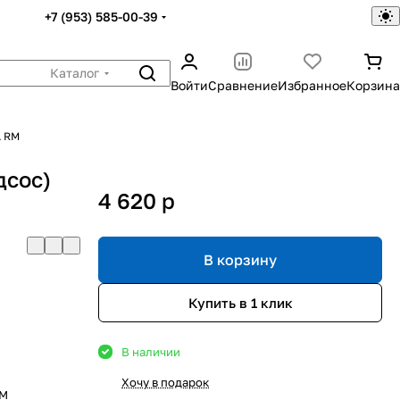
+7 (953) 585-00-39
Каталог
Войти
Сравнение
Избранное
Корзина
А RM
дсос)
4 620
p
В корзину
Купить в 1 клик
В наличии
Хочу в подарок
RM