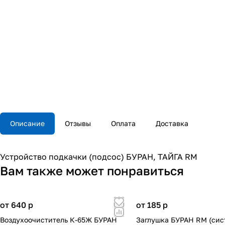
Описание
Отзывы
Оплата
Доставка
Устройство подкачки (подсос) БУРАН, ТАЙГА RM
Вам также может понравиться
от 640
p
от 185
p
Воздухоочиститель К-65Ж БУРАН
Заглушка БУРАН RM (сис