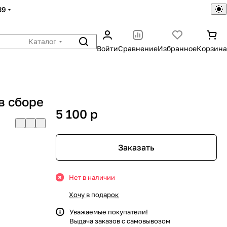
39
Каталог
Войти
Сравнение
Избранное
Корзина
в сборе
5 100
p
Заказать
Нет в наличии
Хочу в подарок
Уважаемые покупатели!
Выдача заказов с самовывозом