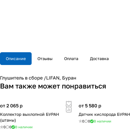
Описание
Отзывы
Оплата
Доставка
Глушитель в сборе /LIFAN, Буран
Вам также может понравиться
от 2 065
p
от 5 580
p
Коллектор выхлопной БУРАН
Датчик кислорода БУРА
(штаны)
0
0
В наличии
0
0
В наличии