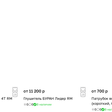
от 11 200
p
от 700
p
Н 4Т RM
Глушитель БУРАН Лидер RM
Патрубок в
(короткий,
0
0
В наличии
0
0
В на