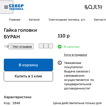
Главная
Каталог
Снегоходная техника, з/ч
Запчаст
Гайка головки
110
p
БУРАН
0
Нет отзывов
В наличии
Хочу в подарок
Уважаемые
В корзину
покупатели!
Выдача заказов с
самовывозом
Купить в 1 клик
осуществляется по
предварительной
договоренности!
Характеристики
Код
:
2848
Цена действительна только для