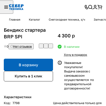
Главная
Каталог
Снегоходная техника, з/ч
Запчаст
Бендикс стартера
4 300
p
BRP SPI
0
Нет отзывов
В наличии
Хочу в подарок
Уважаемые
В корзину
покупатели!
Выдача заказов с
самовывозом
Купить в 1 клик
осуществляется по
предварительной
договоренности!
Характеристики
Код
:
7798
Цена действительна только для