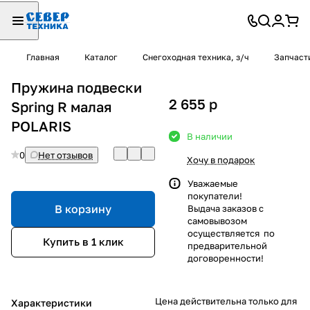
Главная
Каталог
Снегоходная техника, з/ч
Запчаст
Пружина подвески
2 655
p
Spring R малая
POLARIS
В наличии
0
Нет отзывов
Хочу в подарок
Уважаемые
покупатели!
В корзину
Выдача заказов с
самовывозом
осуществляется по
Купить в 1 клик
предварительной
договоренности!
Цена действительна только для
Характеристики