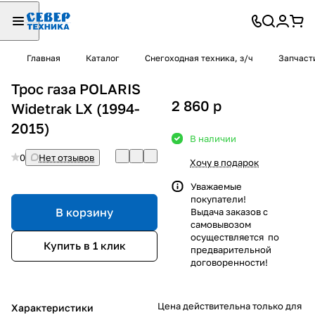
Главная
Каталог
Снегоходная техника, з/ч
Запчаст
Трос газа POLARIS
2 860
p
Widetrak LX (1994-
2015)
В наличии
0
Нет отзывов
Хочу в подарок
Уважаемые
покупатели!
В корзину
Выдача заказов с
самовывозом
осуществляется по
Купить в 1 клик
предварительной
договоренности!
Цена действительна только для
Характеристики