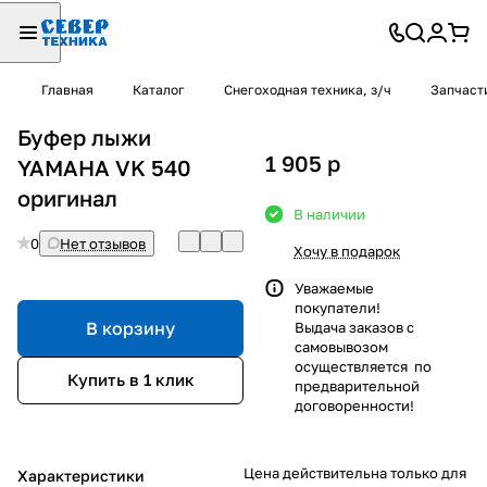
Главная
Каталог
Снегоходная техника, з/ч
Запчаст
Буфер лыжи
1 905
p
YAMAHA VK 540
оригинал
В наличии
0
Нет отзывов
Хочу в подарок
Уважаемые
покупатели!
В корзину
Выдача заказов с
самовывозом
осуществляется по
Купить в 1 клик
предварительной
договоренности!
Цена действительна только для
Характеристики