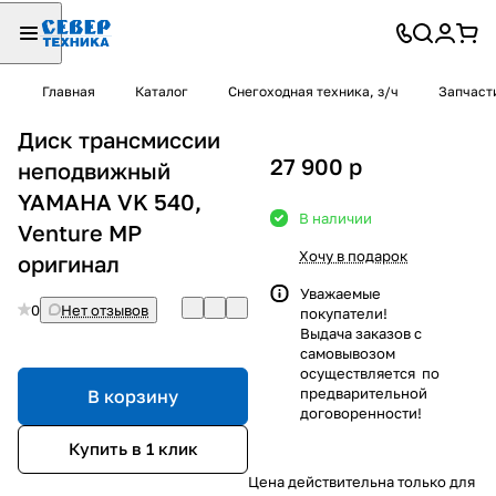
Главная
Каталог
Снегоходная техника, з/ч
Запчаст
Диск трансмиссии
27 900
p
неподвижный
YAMAHA VK 540,
В наличии
Venture MP
Хочу в подарок
оригинал
Уважаемые
0
Нет отзывов
покупатели!
Выдача заказов с
самовывозом
осуществляется по
предварительной
В корзину
договоренности!
Купить в 1 клик
Цена действительна только для