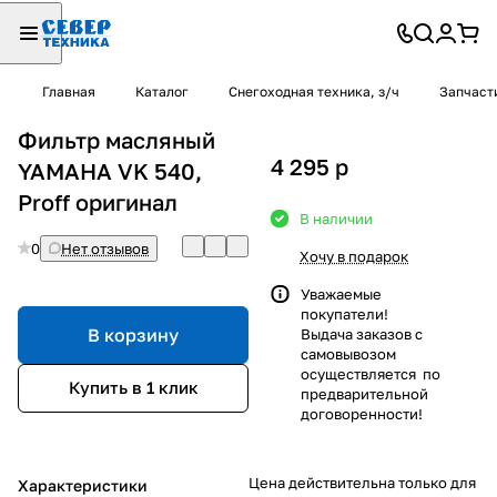
Главная
Каталог
Снегоходная техника, з/ч
Запчаст
Фильтр масляный
4 295
p
YAMAHA VK 540,
Proff оригинал
В наличии
0
Нет отзывов
Хочу в подарок
Уважаемые
покупатели!
В корзину
Выдача заказов с
самовывозом
осуществляется по
Купить в 1 клик
предварительной
договоренности!
Цена действительна только для
Характеристики