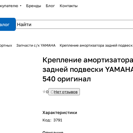
купателю
Бренды
Блог
Контакты
алог
портных
Запчасти с/х YAMAHA
Крепление амортизатора задней подвеск
Крепление амортизатор
задней подвески YAMAH
540 оригинал
0
Нет отзывов
Характеристики
Код
:
3791
Описание