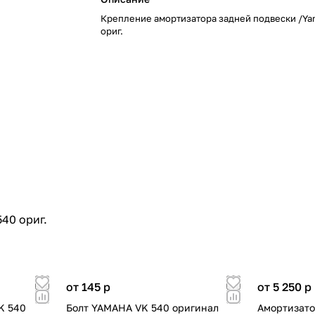
Крепление амортизатора задней подвески /Y
ориг.
40 ориг.
от 145
p
от 5 250
p
K 540
Болт YAMAHA VK 540 оригинал
Амортизато