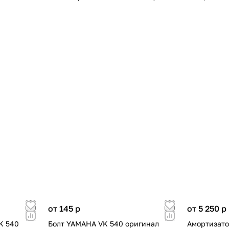
от 145
p
от 5 250
p
K 540
Болт YAMAHA VK 540 оригинал
Амортизато