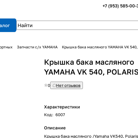
+7 (953) 585-00-
алог
портных
Запчасти с/х YAMAHA
Крышка бака масляного YAMAHA VK 540,
Крышка бака масляного
YAMAHA VK 540, POLARI
0
Нет отзывов
Характеристики
Код
:
6007
Описание
Крышка бака масляного /Yamaha VK540, Polari