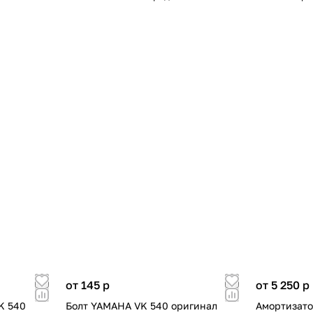
от 145
p
от 5 250
p
K 540
Болт YAMAHA VK 540 оригинал
Амортизато