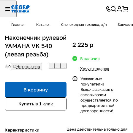
Главная
Каталог
Снегоходная техника, з/ч
Запчаст
Наконечник рулевой
2 225
p
YAMAHA VK 540
(левая резьба)
В наличии
0
Нет отзывов
Хочу в подарок
Уважаемые
покупатели!
В корзину
Выдача заказов с
самовывозом
осуществляется по
Купить в 1 клик
предварительной
договоренности!
Цена действительна только для
Характеристики