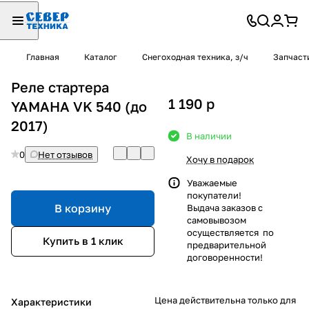
Главная
Каталог
Снегоходная техника, з/ч
Запчаст
Реле стартера
1 190
p
YAMAHA VK 540 (до
2017)
В наличии
0
Нет отзывов
Хочу в подарок
Уважаемые
покупатели!
В корзину
Выдача заказов с
самовывозом
осуществляется по
Купить в 1 клик
предварительной
договоренности!
Цена действительна только для
Характеристики