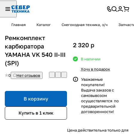
Главная
Каталог
Снегоходная техника, з/ч
Запчаст
Ремкомплект
2 320
p
карбюратора
YAMAHA VK 540 II-III
В наличии
(SPI)
Хочу в подарок
0
Нет отзывов
Уважаемые
покупатели!
Выдача заказов с
самовывозом
В корзину
осуществляется по
предварительной
договоренности!
Купить в 1 клик
Цена действительна только для