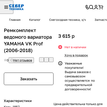
Главная
Каталог
Снегоходная техника, з/ч
Запчаст
Ремкомплект
3 615
p
ведомого вариатора
YAMAHA VK Prof
Нет в наличии
(2006-2018)
Хочу в подарок
0
Нет отзывов
Уважаемые
покупатели!
Выдача заказов с
самовывозом
Заказать
осуществляется по
предварительной
договоренности!
Характеристики
Цена действительна только для
Код
:
1857