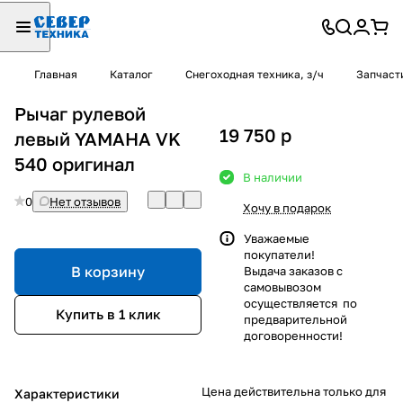
Главная
Каталог
Снегоходная техника, з/ч
Запчаст
Рычаг рулевой
19 750
p
левый YAMAHA VK
540 оригинал
В наличии
0
Нет отзывов
Хочу в подарок
Уважаемые
покупатели!
В корзину
Выдача заказов с
самовывозом
осуществляется по
Купить в 1 клик
предварительной
договоренности!
Цена действительна только для
Характеристики