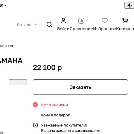
39
Каталог
Войти
Сравнение
Избранное
Корзина
ригинал
YAMAHA
22 100
p
Заказать
Нет в наличии
Хочу в подарок
Уважаемые покупатели!
Выдача заказов с самовывозом
ал