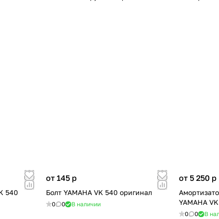
от 145
p
от 5 250
p
K 540
Болт YAMAHA VK 540 оригинал
Амортизато
YAMAHA VK 
0
0
В наличии
0
0
В на