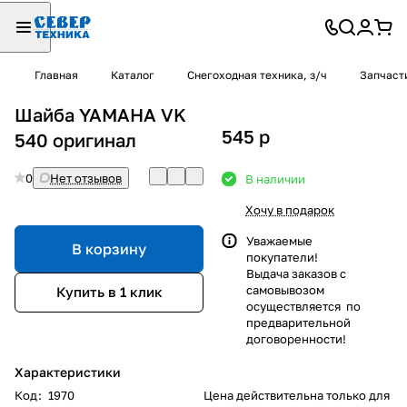
Главная
Каталог
Снегоходная техника, з/ч
Запчаст
Шайба YAMAHA VK
545
p
540 оригинал
0
Нет отзывов
В наличии
Хочу в подарок
Уважаемые
В корзину
покупатели!
Выдача заказов с
самовывозом
Купить в 1 клик
осуществляется по
предварительной
договоренности!
Характеристики
Код
:
1970
Цена действительна только для